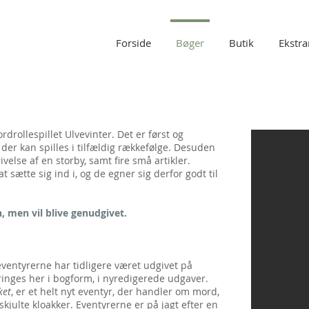
Forside
Bøger
Butik
Ekstra
rdrollespillet Ulvevinter. Det er først og
der kan spilles i tilfældig rækkefølge. Desuden
else af en storby, samt fire små artikler.
t sætte sig ind i, og de egner sig derfor godt til
n, men vil blive genudgivet.
f eventyrerne har tidligere været udgivet på
inges her i bogform, i nyredigerede udgaver.
ket
, er et helt nyt eventyr, der handler om mord,
kjulte kloakker. Eventyrerne er på jagt efter en