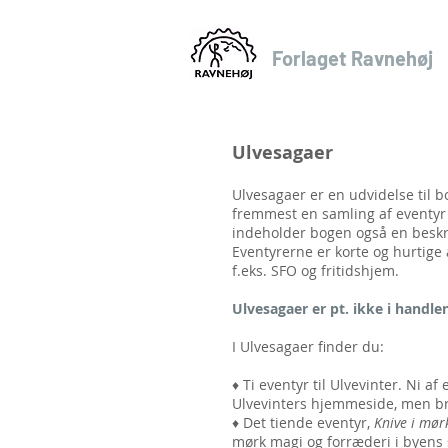
Forlaget Ravnehøj
bordrollespil
Ulvesagaer
Ulvesagaer er en udvidelse til bo
fremmest en samling af eventyr 
indeholder bogen også en beskriv
Eventyrerne er korte og hurtige a
f.eks. SFO og fritidshjem.
Ulvesagaer er pt. ikke i handle
I Ulvesagaer finder du:
♦ Ti eventyr til Ulvevinter. Ni a
Ulvevinters hjemmeside, men br
♦ Det tiende eventyr,
Knive i mør
mørk magi og forræderi i byens s