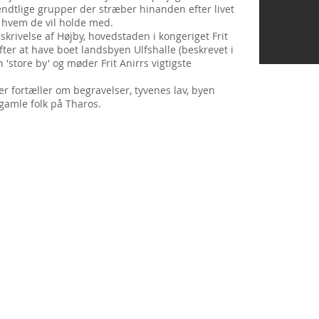
jendtlige grupper der stræber hinanden efter livet
 hvem de vil holde med.
skrivelse af Højby, hovedstaden i kongeriget Frit
efter at have boet landsbyen Ulfshalle (beskrevet i
n 'store by' og møder Frit Anirrs vigtigste
der fortæller om begravelser, tyvenes lav, byen
gamle folk på Tharos.