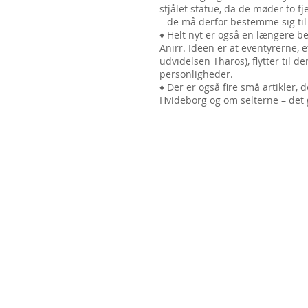
stjålet statue, da de møder to f
– de må derfor bestemme sig til
♦ Helt nyt er også en længere be
Anirr. Ideen er at eventyrerne, 
udvidelsen Tharos), flytter til de
personligheder.
♦ Der er også fire små artikler, 
Hvideborg og om selterne – det 
Bjarne Sinkjær. Mobil 40 61 04 51